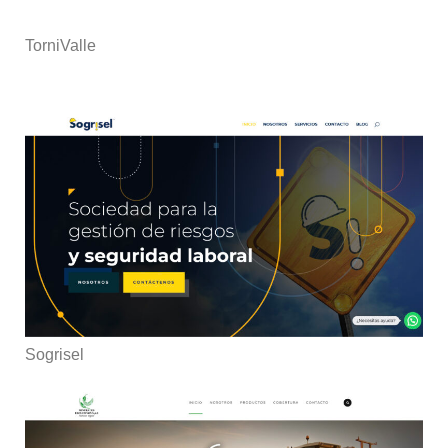
TorniValle
Sogrisel